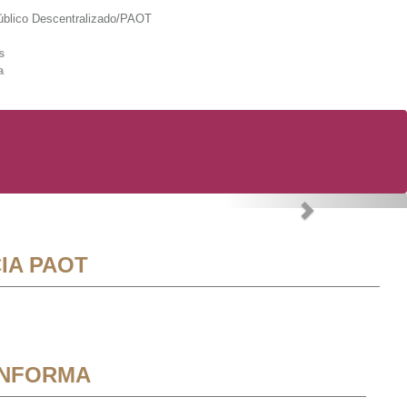
lico Descentralizado/PAOT
s
a
Next
IA PAOT
INFORMA