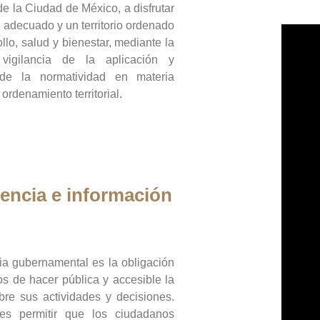
de la Ciudad de México, a disfrutar
 adecuado y un territorio ordenado
llo, salud y bienestar, mediante la
vigilancia de la aplicación y
 de la normatividad en materia
 ordenamiento territorial.
encia e información
ia gubernamental es la obligación
os de hacer pública y accesible la
bre sus actividades y decisiones.
es permitir que los ciudadanos