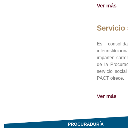
Ver más
Servicio 
Es consolid
interinstituci
imparten carre
de la Procura
servicio socia
PAOT ofrece.
Ver más
PROCURADURÍA