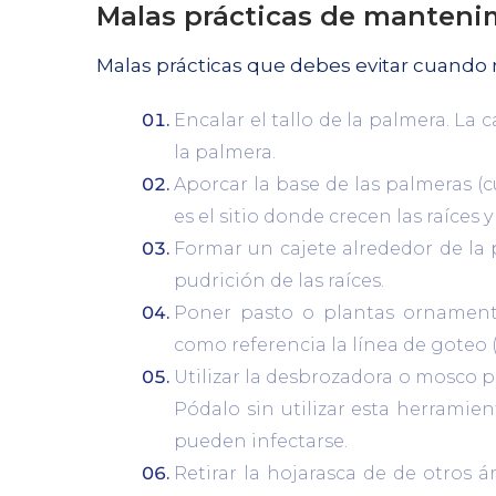
Malas prácticas de manteni
Malas prácticas que debes evitar cuando
Encalar el tallo de la palmera. La 
la palmera.
Aporcar la base de las palmeras (cu
es el sitio donde crecen las raíces y
Formar un cajete alrededor de la
pudrición de las raíces.
Poner pasto o plantas ornamenta
como referencia la línea de goteo 
Utilizar la desbrozadora o mosco pa
Pódalo sin utilizar esta herramien
pueden infectarse.
Retirar la hojarasca de de otros á